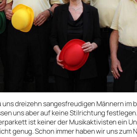
u uns dreizehn sangesfreudigen Männern im b
assen uns aber auf keine Stilrichtung festlege
parkett ist keiner der Musikaktivisten ein Un
icht genug. Schon immer haben wir uns zum 