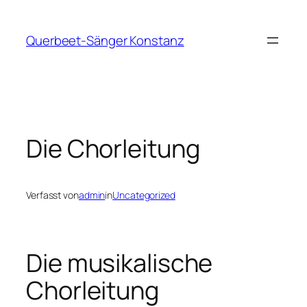
Zum
Inhalt
Querbeet-Sänger Konstanz
springen
Die Chorleitung
Verfasst von
admin
in
Uncategorized
Die musikalische
Chorleitung